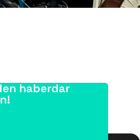
den haberdar
n!