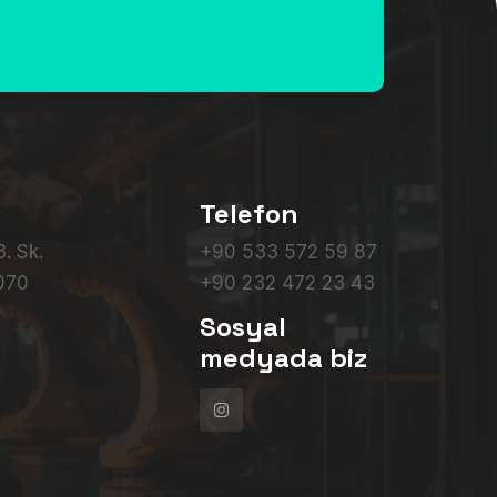
Telefon
. Sk.
+90 533 572 59 87
5070
+90 232 472 23 43
Sosyal
medyada biz