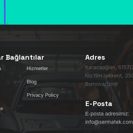
ar Bağlantılar
Adres
Karacaoğlan, 6157/3
a
Hizmetler
No:19H Işıkkent, 3
Blog
Bornova/İzmir
Privacy Policy
E-Posta
se
E-posta adresimiz:
info@sermatek.com