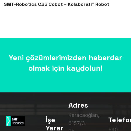
SMT-Robotics CB5 Cobot – Kolaboratif Robot
Yeni çözümlerimizden haberdar
olmak için kaydolun!
Adres
Karacaoğlan,
İşe
Telefo
6157/3.
Yarar
+90