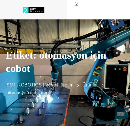
Etiket:
otomasyon için
cobot
SMT ROBOTICS | Verimli üretim
Ürünler
otomasyon için cobot