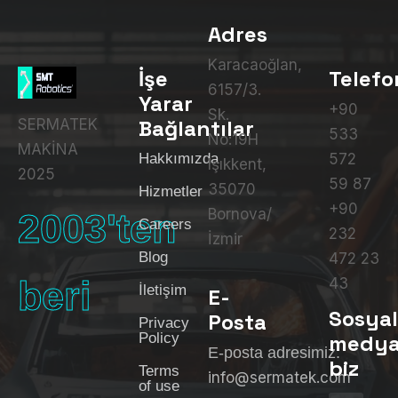
Adres
Karacaoğlan,
İşe
Telefo
6157/3.
Yarar
+90
Sk.
Bağlantılar
SERMATEK
533
No:19H
MAKİNA
Hakkımızda
572
Işıkkent,
2025
59 87
35070
Hizmetler
+90
Bornova/
2003'ten
Careers
232
İzmir
Blog
472 23
beri
43
İletişim
E-
Sosya
Posta
Privacy
Policy
medy
E-posta adresimiz:
biz
Terms
info@sermatek.com
of use