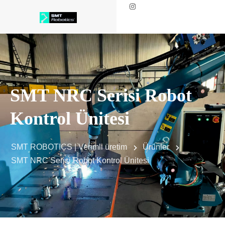
SMT NRC Serisi Robot
Kontrol Ünitesi
SMT ROBOTICS | Verimli üretim
Ürünler
SMT NRC Serisi Robot Kontrol Ünitesi